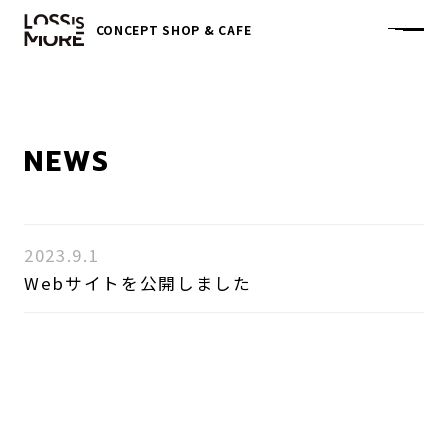
CONCEPT SHOP & CAFE
ME
ABOUT
NEWS
MENU
2023.9.1
Webサイトを公開しました
ACCESS
NEWS